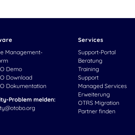
ware
Services
ce Management-
Support-Portal
form
Beratung
O Demo
Training
O Download
Support
O Dokumentation
Managed Services
Erweiterung
ity-Problem melden:
OTRS Migration
ity@otobo.org
Partner finden