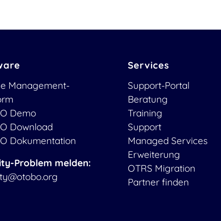
ware
Services
ce Management-
Support-Portal
form
Beratung
O Demo
Training
O Download
Support
O Dokumentation
Managed Services
Erweiterung
ity-Problem melden:
OTRS Migration
ity@otobo.org
Partner finden