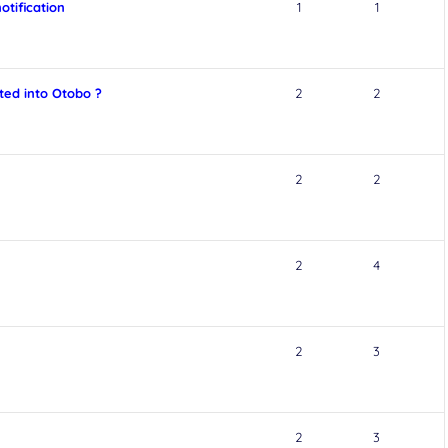
otification
1
1
ted into Otobo ?
2
2
2
2
2
4
2
3
2
3