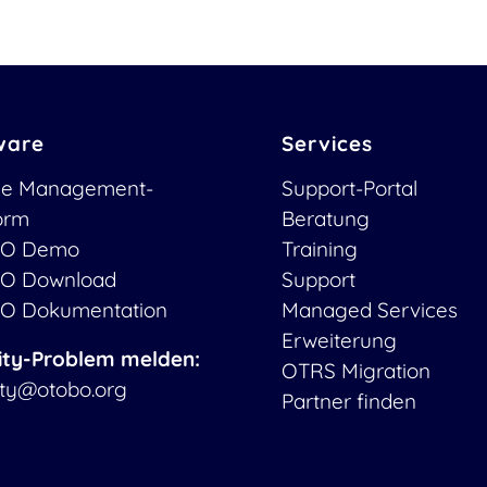
ware
Services
ce Management-
Support-Portal
form
Beratung
O Demo
Training
O Download
Support
O Dokumentation
Managed Services
Erweiterung
ity-Problem melden:
OTRS Migration
ity@otobo.org
Partner finden