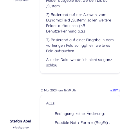
Teilnehmer
Felder ausgeblendet werden bis auf
„System“
2) Basierend auf der Auswahl vom
DynamicField „System“ sollen weitere
Felder auftauchen (z.B
Benutzerkennung o.ä.)
3) Basierend auf einer Eingabe in dem
vorherigen Feld soll ggf. ein weiteres
Feld auftauchen
Aus der Doku werde ich nicht so ganz
schlau
2. Mai 2024 um 16:59 Uhr
#30115
ACLs:
Bedingung: keine; Änderung:
Stefan Abel
Possible Not > Form > (RegEx) .
Moderator