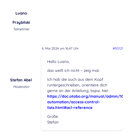
Luano
Przybilski
Teilnehmer
6. Mai 2024 um 16:47 Uhr
#30121
Hallo Luano,
das weiß ich nicht – zeig mal.
Ich hab die auch aus dem Kopf
Stefan Abel
runtergeschrieben, orientiere dich
Moderator
gerne an der Anleitung, bspw. hier:
https://doc.otobo.org/manual/admin/10.1/de
automation/access-control-
lists.html#acl-reference
Grüße
Stefan