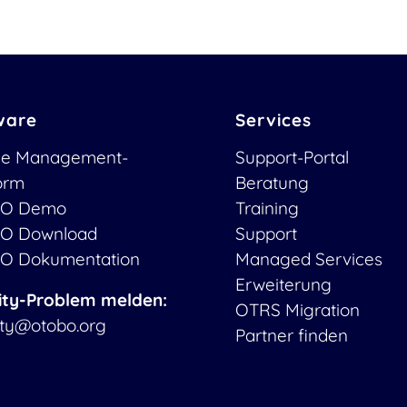
ware
Services
ce Management-
Support-Portal
form
Beratung
O Demo
Training
O Download
Support
O Dokumentation
Managed Services
Erweiterung
ity-Problem melden:
OTRS Migration
ity@otobo.org
Partner finden