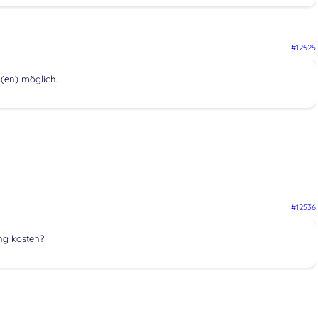
#12525
(en) möglich.
#12536
ng kosten?