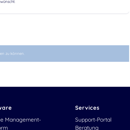
ewünscht.
en zu können.
ware
Services
ce Management-
Support-Portal
form
Beratung