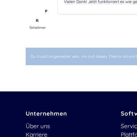
Vielen Dank! Jetzt funktioniert es wie g
P
R
Teilnehmer
Du musst angemeldet sein, um auf dieses Thema antwort
Unternehmen
Soft
Über uns
Servi
Karriere
Platt