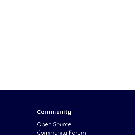
Community
Open Source
Community Forum