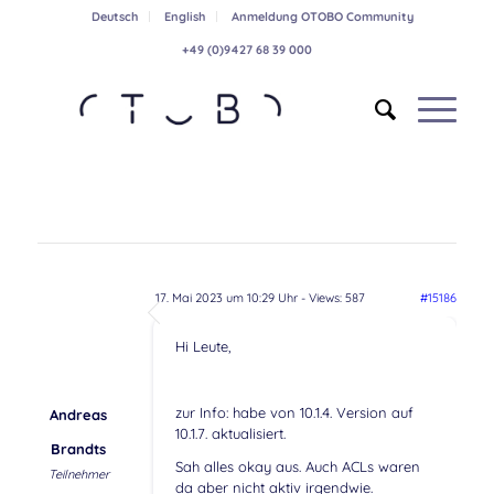
Deutsch
English
Anmeldung OTOBO Community
+49 (0)9427 68 39 000
17. Mai 2023 um 10:29 Uhr
- Views: 587
#15186
Hi Leute,
zur Info: habe von 10.1.4. Version auf
Andreas
10.1.7. aktualisiert.
Brandts
Sah alles okay aus. Auch ACLs waren
Teilnehmer
da aber nicht aktiv irgendwie.