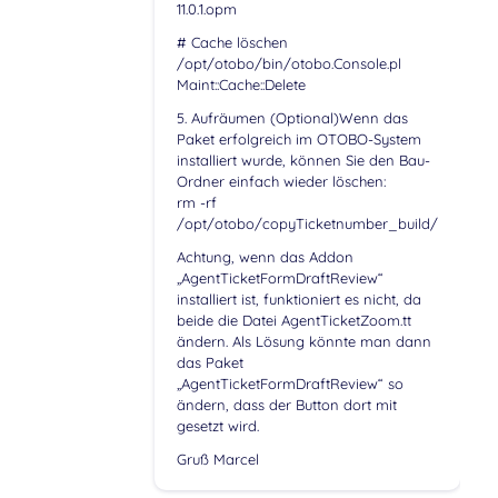
11.0.1.opm
# Cache löschen
/opt/otobo/bin/otobo.Console.pl
Maint::Cache::Delete
5. Aufräumen (Optional)Wenn das
Paket erfolgreich im OTOBO-System
installiert wurde, können Sie den Bau-
Ordner einfach wieder löschen:
rm -rf
/opt/otobo/copyTicketnumber_build/
Achtung, wenn das Addon
„AgentTicketFormDraftReview“
installiert ist, funktioniert es nicht, da
beide die Datei AgentTicketZoom.tt
ändern. Als Lösung könnte man dann
das Paket
„AgentTicketFormDraftReview“ so
ändern, dass der Button dort mit
gesetzt wird.
Gruß Marcel