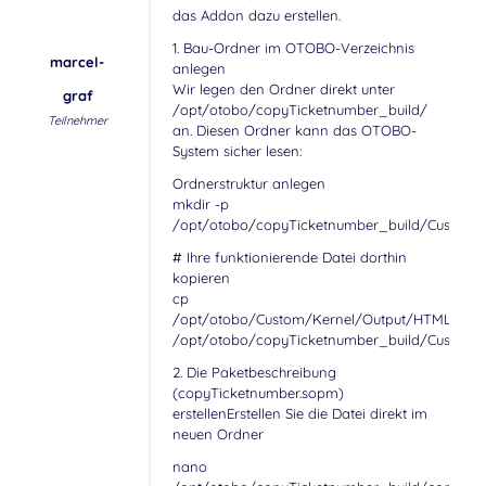
das Addon dazu erstellen.
1. Bau-Ordner im OTOBO-Verzeichnis
marcel-
anlegen
Wir legen den Ordner direkt unter
graf
/opt/otobo/copyTicketnumber_build/
Teilnehmer
an. Diesen Ordner kann das OTOBO-
System sicher lesen:
Ordnerstruktur anlegen
mkdir -p
/opt/otobo/copyTicketnumber_build/Custom/
# Ihre funktionierende Datei dorthin
kopieren
cp
/opt/otobo/Custom/Kernel/Output/HTML/Temp
/opt/otobo/copyTicketnumber_build/Custom/
2. Die Paketbeschreibung
(copyTicketnumber.sopm)
erstellenErstellen Sie die Datei direkt im
neuen Ordner
nano