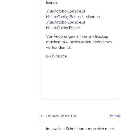
leeren.
./bin/otobo.Console.pl
Maint::Config::Rebuild –cleanup
./bin/otobo.Console.pl
Maint::Cache::Delete
Vor Änderungen immer ein Backup
machen bzw. sicherstellen, dass eines
vorhanden ist.
Gruß Marcel
11. Juni 2026 um 8:51 Uhr
#41650
Im zweiten Schritt kann man sich noch