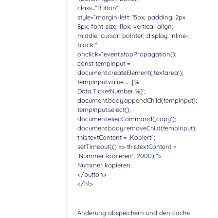
class=“Button“
style=“margin-left: 15px; padding: 2px
8px; font-size: 11px; vertical-align:
middle; cursor: pointer; display: inline-
block;“
onclick=“event.stopPropagation();
const tempInput =
document.createElement(‚textarea‘);
tempInput.value = ‚[%
Data.TicketNumber %]‘;
document.body.appendChild(tempInput);
tempInput.select();
document.execCommand(‚copy‘);
document.body.removeChild(tempInput);
this.textContent = ‚Kopiert!‘;
setTimeout(() => this.textContent =
‚Nummer kopieren‘, 2000);“>
Nummer kopieren
</button>
</h1>
Änderung abspeichern und den cache