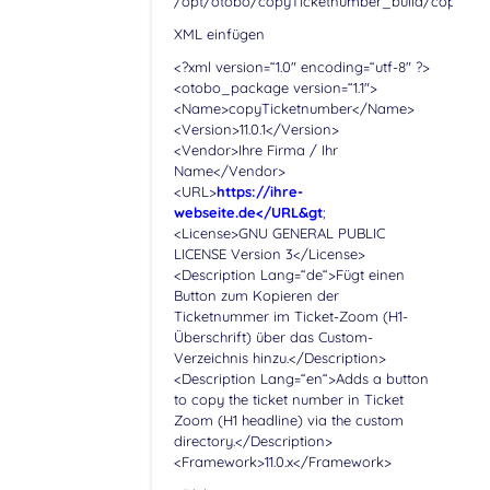
/opt/otobo/copyTicketnumber_build/copyTic
XML einfügen
<?xml version=“1.0″ encoding=“utf-8″ ?>
<otobo_package version=“1.1″>
<Name>copyTicketnumber</Name>
<Version>11.0.1</Version>
<Vendor>Ihre Firma / Ihr
Name</Vendor>
<URL>
https://ihre-
webseite.de</URL&gt
;
<License>GNU GENERAL PUBLIC
LICENSE Version 3</License>
<Description Lang=“de“>Fügt einen
Button zum Kopieren der
Ticketnummer im Ticket-Zoom (H1-
Überschrift) über das Custom-
Verzeichnis hinzu.</Description>
<Description Lang=“en“>Adds a button
to copy the ticket number in Ticket
Zoom (H1 headline) via the custom
directory.</Description>
<Framework>11.0.x</Framework>