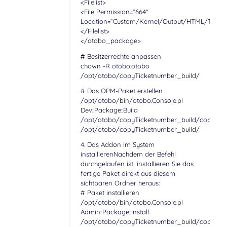
<Filelist>
<File Permission=“664″
Location=“Custom/Kernel/Output/HTML/Templa
</Filelist>
</otobo_package>
# Besitzerrechte anpassen
chown -R otobo:otobo
/opt/otobo/copyTicketnumber_build/
# Das OPM-Paket erstellen
/opt/otobo/bin/otobo.Console.pl
Dev::Package::Build
/opt/otobo/copyTicketnumber_build/copyTic
/opt/otobo/copyTicketnumber_build/
4. Das Addon im System
installierenNachdem der Befehl
durchgelaufen ist, installieren Sie das
fertige Paket direkt aus diesem
sichtbaren Ordner heraus:
# Paket installieren
/opt/otobo/bin/otobo.Console.pl
Admin::Package::Install
/opt/otobo/copyTicketnumber_build/copyTic