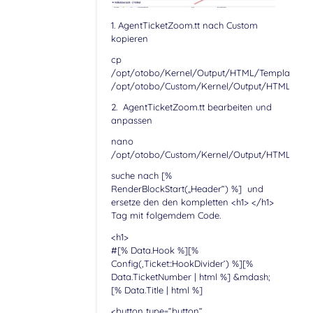
1. AgentTicketZoom.tt nach Custom
kopieren
cp
/opt/otobo/Kernel/Output/HTML/Templates/St
/opt/otobo/Custom/Kernel/Output/HTML/Temp
2. AgentTicketZoom.tt bearbeiten und
anpassen
nano
/opt/otobo/Custom/Kernel/Output/HTML/Temp
suche nach [%
RenderBlockStart(„Header“) %] und
ersetze den den kompletten <h1> </h1>
Tag mit folgemdem Code.
<h1>
#[% Data.Hook %][%
Config(‚Ticket::HookDivider‘) %][%
Data.TicketNumber | html %] &mdash;
[% Data.Title | html %]
<button type=“button“