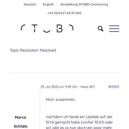
Deutsch
English
Anmeldung OTOBO Community
+49 (0)9427 68 39 000
Topic Resolution:
Resolved
29. Juli 2022 um 11:49 Uhr
- Views: 857
#13500
Moin zusammen,
nachdem ich heute ein Update auf die
Marco
10.1.4 gemacht habe (vorher 10.0.9 oder
Schlizio
so) gibt es ja nun doch ein paar mehr