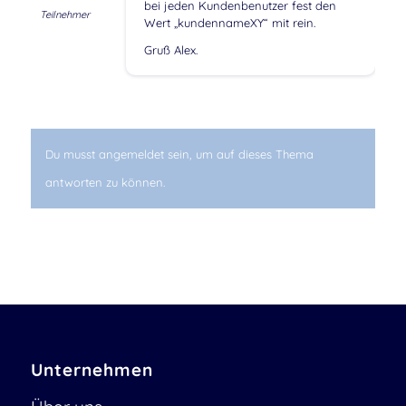
bei jeden Kundenbenutzer fest den
Teilnehmer
Wert „kundennameXY“ mit rein.
Gruß Alex.
Du musst angemeldet sein, um auf dieses Thema
antworten zu können.
Unternehmen