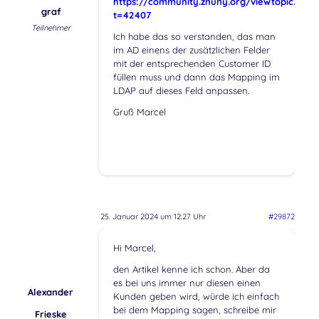
https://community.znuny.org/viewtopic.php?
graf
t=42407
Teilnehmer
Ich habe das so verstanden, das man
im AD einens der zusätzlichen Felder
mit der entsprechenden Customer ID
füllen muss und dann das Mapping im
LDAP auf dieses Feld anpassen.
Gruß Marcel
25. Januar 2024 um 12:27 Uhr
#29872
Hi Marcel,
den Artikel kenne ich schon. Aber da
es bei uns immer nur diesen einen
Alexander
Kunden geben wird, würde ich einfach
bei dem Mapping sagen, schreibe mir
Frieske