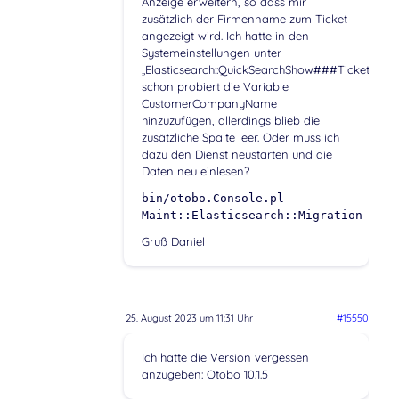
Anzeige erweitern, so dass mir
zusätzlich der Firmenname zum Ticket
angezeigt wird. Ich hatte in den
Systemeinstellungen unter
„Elasticsearch::QuickSearchShow###Ticket“
schon probiert die Variable
CustomerCompanyName
hinzuzufügen, allerdings blieb die
zusätzliche Spalte leer. Oder muss ich
dazu den Dienst neustarten und die
Daten neu einlesen?
bin/otobo.Console.pl
Maint::Elasticsearch::Migration
Gruß Daniel
25. August 2023 um 11:31 Uhr
#15550
Ich hatte die Version vergessen
anzugeben: Otobo 10.1.5