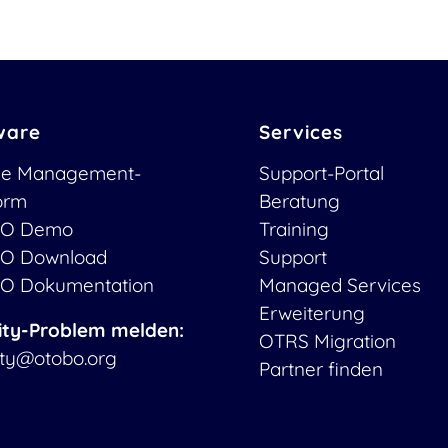
ware
Services
ce Management-
Support-Portal
form
Beratung
O Demo
Training
O Download
Support
O Dokumentation
Managed Services
Erweiterung
ity-Problem melden:
OTRS Migration
ity@otobo.org
Partner finden