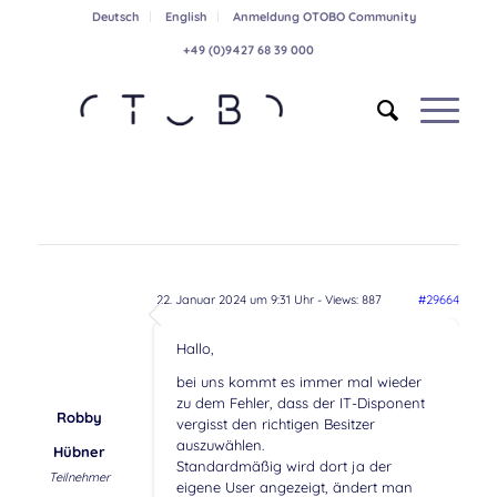
Deutsch
English
Anmeldung OTOBO Community
+49 (0)9427 68 39 000
22. Januar 2024 um 9:31 Uhr
- Views: 887
#29664
Hallo,
bei uns kommt es immer mal wieder
zu dem Fehler, dass der IT-Disponent
Robby
vergisst den richtigen Besitzer
auszuwählen.
Hübner
Standardmäßig wird dort ja der
Teilnehmer
eigene User angezeigt, ändert man