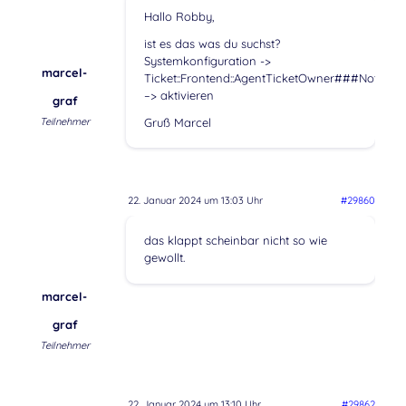
Hallo Robby,
ist es das was du suchst?
Systemkonfiguration ->
marcel-
Ticket::Frontend::AgentTicketOwner###NoteMa
–> aktivieren
graf
Teilnehmer
Gruß Marcel
22. Januar 2024 um 13:03 Uhr
#29860
das klappt scheinbar nicht so wie
gewollt.
marcel-
graf
Teilnehmer
22. Januar 2024 um 13:10 Uhr
#29862