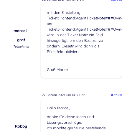
mit den Einstellung
Ticket::Frontend::AgentTicketNote###Owner
und
Ticket::Frontend::AgentTicketNote###OwnerMa
marcel-
wird in der Ticket Notiz ein Feld
graf
hinzugefügt, um den Besitzer zu
ändern. Diesetr wird dann als
Teilnehmer
Pfichtfeld aktiviert.
Gruß Marcel
29. Januar 2024 um 14:17 Uhr
#29888
Hallo Marcel,
danke für deine Ideen und
Lösungsvorschläge.
Robby
Ich möchte gerne die bestehende