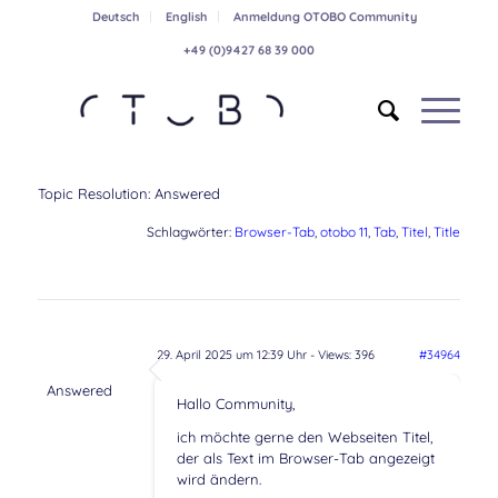
Deutsch
English
Anmeldung OTOBO Community
+49 (0)9427 68 39 000
Topic Resolution:
Answered
Schlagwörter:
Browser-Tab
,
otobo 11
,
Tab
,
Titel
,
Title
29. April 2025 um 12:39 Uhr
- Views: 396
#34964
Answered
Hallo Community,
ich möchte gerne den Webseiten Titel,
der als Text im Browser-Tab angezeigt
wird ändern.