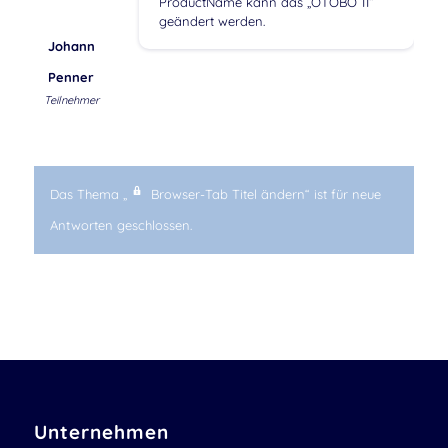
ProductName kann das „OTOBO 11“
geändert werden.
Johann
Penner
Teilnehmer
Das Thema „
Browser-Tab Titel ändern“ ist für neue
Antworten geschlossen.
Unternehmen