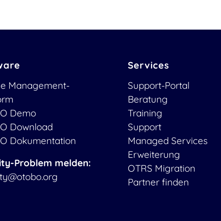
ware
Services
ce Management-
Support-Portal
form
Beratung
O Demo
Training
O Download
Support
O Dokumentation
Managed Services
Erweiterung
ity-Problem melden:
OTRS Migration
ity@otobo.org
Partner finden