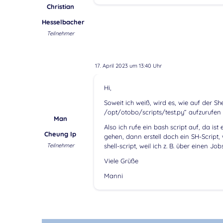
Christian
Hesselbacher
Teilnehmer
17. April 2023 um 13:40 Uhr
Hi,
Soweit ich weiß, wird es, wie auf der Sh
/opt/otobo/scripts/test.py“ aufzurufen 
Man
Also ich rufe ein bash script auf, da ist
Cheung Ip
gehen, dann erstell doch ein SH-Script, 
Teilnehmer
shell-script, weil ich z. B. über einen Jo
Viele Grüße
Manni