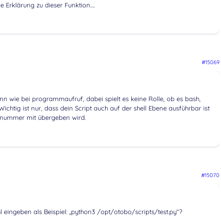
ge Erklärung zu dieser Funktion….
#15069
ann wie bei programmaufruf, dabei spielt es keine Rolle, ob es bash,
Wichtig ist nur, dass dein Script auch auf der shell Ebene ausführbar ist
etnummer mit übergeben wird.
#15070
 eingeben als Beispiel: „python3 /opt/otobo/scripts/test.py“?