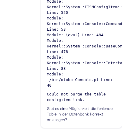
Module:
Kernel::System::ITSMConfigItem::Link
Line: 520
Module:
Kernel::System::Console::Command::Ma
Line: 53
Module: (eval) Line: 484
Module:
Kernel::System::Console::BaseCommand
Line: 478
Module:
Kernel::System::Console::InterfaceCo
Line: 88
Module:
./bin/otobo.Console.pl Line:
40
Could not purge the table
configitem_link.
Gibt es eine Möglichkeit, die fehlende
Table in der Datenbank korrekt
anzulegen?