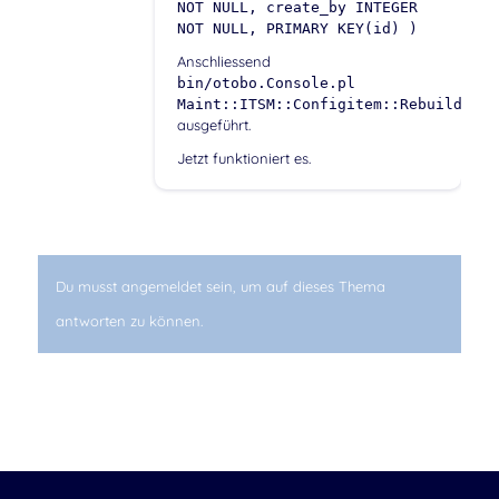
NOT NULL, create_by INTEGER
NOT NULL, PRIMARY KEY(id) )
Anschliessend
bin/otobo.Console.pl
Maint::ITSM::Configitem::RebuildLink
ausgeführt.
Jetzt funktioniert es.
Du musst angemeldet sein, um auf dieses Thema
antworten zu können.