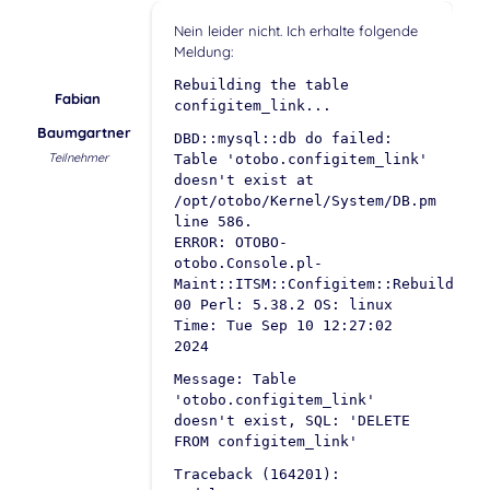
Nein leider nicht. Ich erhalte folgende
Meldung:
Rebuilding the table
Fabian
configitem_link...
Baumgartner
DBD::mysql::db do failed:
Teilnehmer
Table 'otobo.configitem_link'
doesn't exist at
/opt/otobo/Kernel/System/DB.pm
line 586.
ERROR: OTOBO-
otobo.Console.pl-
Maint::ITSM::Configitem::RebuildLink
00 Perl: 5.38.2 OS: linux
Time: Tue Sep 10 12:27:02
2024
Message: Table
'otobo.configitem_link'
doesn't exist, SQL: 'DELETE
FROM configitem_link'
Traceback (164201):