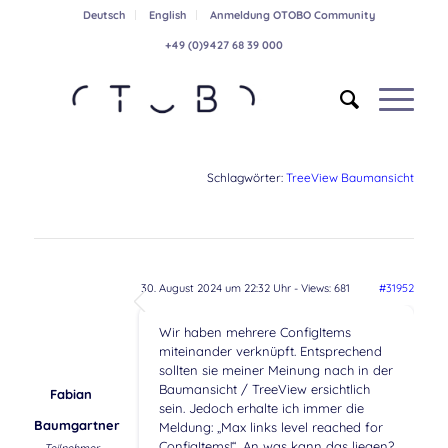
Deutsch
English
Anmeldung OTOBO Community
+49 (0)9427 68 39 000
Schlagwörter:
TreeView Baumansicht
30. August 2024 um 22:32 Uhr
- Views: 681
#31952
Wir haben mehrere ConfigItems
miteinander verknüpft. Entsprechend
sollten sie meiner Meinung nach in der
Baumansicht / TreeView ersichtlich
Fabian
sein. Jedoch erhalte ich immer die
Baumgartner
Meldung: „Max links level reached for
ConfigItems!“. An was kann das liegen?