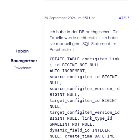
24. September 2024 um 8:51 Uhr
#32113
Ich habe in der DB nachgesehen. Die
Tabelle wurde nicht erstellt. Ich habe
sie manuell gem. SQL Statement im
Paket erstellt:
Fabian
CREATE TABLE configitem_link
Baumgartner
( id BIGINT NOT NULL
Teilnehmer
AUTO_INCREMENT,
source_configitem_id BIGINT
NULL,
source_configitem_version_id
BIGINT NULL,
target_configitem_id BIGINT
NULL,
target_configitem_version_id
BIGINT NULL, link_type_id
SMALLINT NOT NULL,
dynamic_field_id INTEGER
NULL, create_time DATETIME