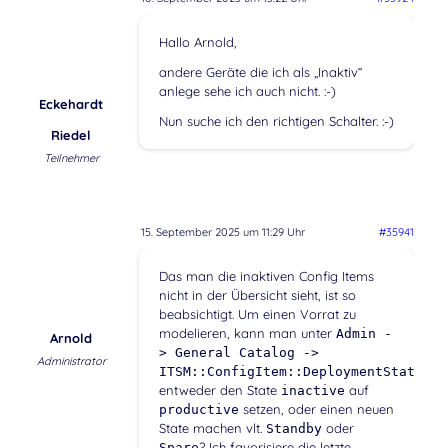
Hallo Arnold,
andere Geräte die ich als „Inaktiv“
anlege sehe ich auch nicht. :-)
Eckehardt
Nun suche ich den richtigen Schalter. :-)
Riedel
Teilnehmer
15. September 2025 um 11:29 Uhr
#35941
Das man die inaktiven Config Items
nicht in der Übersicht sieht, ist so
beabsichtigt. Um einen Vorrat zu
modelieren, kann man unter
Admin -
Arnold
> General Catalog ->
Administrator
ITSM::ConfigItem::DeploymentState
entweder den State
auf
inactive
setzen, oder einen neuen
productive
State machen vlt.
oder
Standby
? Ich favorisiere die letzte
Spare