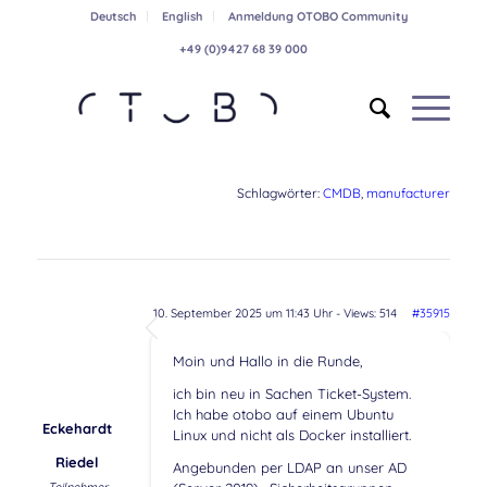
Deutsch
English
Anmeldung OTOBO Community
+49 (0)9427 68 39 000
Schlagwörter:
CMDB
,
manufacturer
10. September 2025 um 11:43 Uhr
- Views: 514
#35915
Moin und Hallo in die Runde,
ich bin neu in Sachen Ticket-System.
Ich habe otobo auf einem Ubuntu
Eckehardt
Linux und nicht als Docker installiert.
Riedel
Angebunden per LDAP an unser AD