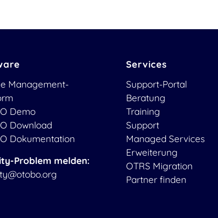
ware
Services
ce Management-
Support-Portal
form
Beratung
O Demo
Training
O Download
Support
O Dokumentation
Managed Services
Erweiterung
ity-Problem melden:
OTRS Migration
ity@otobo.org
Partner finden