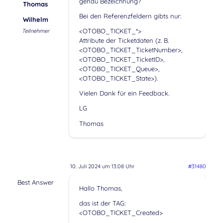
genau Bezeichnung?
Thomas
Bei den Referenzfeldern gibts nur:
Wilhelm
<OTOBO_TICKET_*>
Teilnehmer
Attribute der Ticketdaten (z. B.
<OTOBO_TICKET_TicketNumber>,
<OTOBO_TICKET_TicketID>,
<OTOBO_TICKET_Queue>,
<OTOBO_TICKET_State>).
Vielen Dank für ein Feedback.
LG
Thomas
10. Juli 2024 um 13:08 Uhr
#31480
Best Answer
Hallo Thomas,
das ist der TAG:
<OTOBO_TICKET_Created>