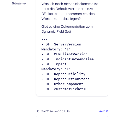
Teilnehmer
Was ich noch nicht hinbekomme ist,
dass die Default Werte der einzelnen
DFs korrekt übernommen werden.
Woran kann das liegen?
Gibt es eine Dokumentation zum
Dynamic Field Set?
---
- DF: ServerVersion
Mandatory: '1'
- DF: MFPClientVersion
- DF: IncidentDateAndTime
- DF: Impact
Mandatory: '1'
- DF: Reproducibility
- DF: ReproductionSteps
- DF: OtherComponent
- DF: customerTicketID
13. Mai 2026 um 10:35 Uhr
#41091