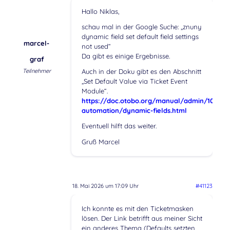
Hallo Niklas,
schau mal in der Google Suche: „znuny
dynamic field set default field settings
marcel-
not used“
Da gibt es einige Ergebnisse.
graf
Teilnehmer
Auch in der Doku gibt es den Abschnitt
„Set Default Value via Ticket Event
Module“.
https://doc.otobo.org/manual/admin/10.1/en
automation/dynamic-fields.html
Eventuell hilft das weiter.
Gruß Marcel
18. Mai 2026 um 17:09 Uhr
#41123
Ich konnte es mit den Ticketmasken
lösen. Der Link betrifft aus meiner Sicht
ein anderes Thema (Defaults setzten