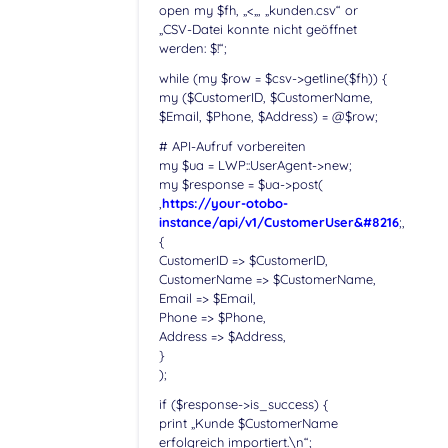
open my $fh, „<„, „kunden.csv“ or
„CSV-Datei konnte nicht geöffnet
werden: $!“;
while (my $row = $csv->getline($fh)) {
my ($CustomerID, $CustomerName,
$Email, $Phone, $Address) = @$row;
# API-Aufruf vorbereiten
my $ua = LWP::UserAgent->new;
my $response = $ua->post(
‚
https://your-otobo-
instance/api/v1/CustomerUser&#8216
;,
{
CustomerID => $CustomerID,
CustomerName => $CustomerName,
Email => $Email,
Phone => $Phone,
Address => $Address,
}
);
if ($response->is_success) {
print „Kunde $CustomerName
erfolgreich importiert.\n“;