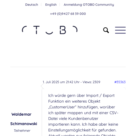
Deutsch
English
Anmeldung OTOBO Community
+49 (0)9427 68 39 000
1. Juli 2025 um 21:42 Uhr
- Views: 2309
#35363
Ich würde gern über Import / Export
Funktion ein weiteres Objekt
„CustomerUser“ hinzufügen, worüber
ich später mappen und mit einer CSV-
Waldemar
Datei viele Kundenbenutzer
Schimanowski
importieren kann. Ich habe aber keine
Einstellungsmöglichkeit für gefunden.
Teilnehmer
Aktuell werden nur folgende Objekte