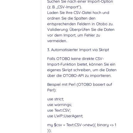
Suchen Sie nach einer Import-Option
(z. B. „CSV-Import“).
Laden Sie Ihre CSV-Datei hoch und
ordnen Sie die Spalten den
entsprechenden Feldern in Otobo zu.
Validierung: Überprüfen Sie die Daten
vor dem Import, um Fehler zu
vermeiden.
3. Automatisierter Import via Skript
Falls OTOBO keine direkte CSV-
Import-Funktion bietet, können Sie ein
eigenes Skript schreiben, um die Daten
über die OTOBO-API zu importieren.
Beispiel mit Perl (OTOBO basiert auf
Perl):
use strict;
use warnings;
use Text::CSV;
use LWP::UserAgent;
my $csv = Text::CSV->new({ binary => 1
});