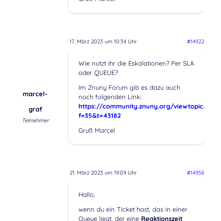
17. März 2023 um 10:34 Uhr
#14922
Wie nutzt ihr die Eskalationen? Per SLA
oder QUEUE?
Im Znuny Forum gib es dazu auch
marcel-
noch folgenden Link:
https://community.znuny.org/viewtopic.php?
graf
f=35&t=43182
Teilnehmer
Gruß Marcel
21. März 2023 um 19:09 Uhr
#14958
Hallo,
wenn du ein Ticket hast, das in einer
Queue liegt, der eine
Reaktionszeit