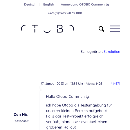
Deutsch
English
Anmeldung OTOBO Community
+49 (0)9427 68 39 000
Schlagwörter:
Eskalation
17. Januar 2023 um 13:36 Uhr
- Views: 1425
#14571
Hallo Otobo-Community,
ich habe Otobo als Testumgebung für
unseren kleinen Bereich aufgebaut.
Den Nis
Falls das Test-Projekt erfolgreich
Teilnehmer
verläuft, planen wir eventuell einen
größeren Rollout.