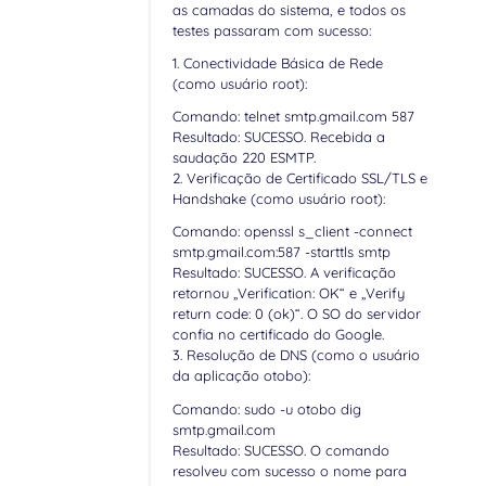
as camadas do sistema, e todos os
testes passaram com sucesso:
1. Conectividade Básica de Rede
(como usuário root):
Comando: telnet smtp.gmail.com 587
Resultado: SUCESSO. Recebida a
saudação 220 ESMTP.
2. Verificação de Certificado SSL/TLS e
Handshake (como usuário root):
Comando: openssl s_client -connect
smtp.gmail.com:587 -starttls smtp
Resultado: SUCESSO. A verificação
retornou „Verification: OK“ e „Verify
return code: 0 (ok)“. O SO do servidor
confia no certificado do Google.
3. Resolução de DNS (como o usuário
da aplicação otobo):
Comando: sudo -u otobo dig
smtp.gmail.com
Resultado: SUCESSO. O comando
resolveu com sucesso o nome para