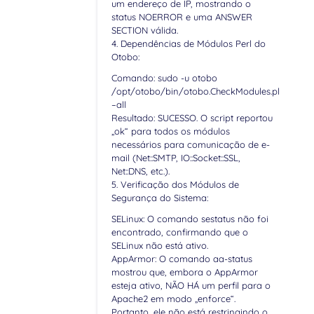
um endereço de IP, mostrando o
status NOERROR e uma ANSWER
SECTION válida.
4. Dependências de Módulos Perl do
Otobo:
Comando: sudo -u otobo
/opt/otobo/bin/otobo.CheckModules.pl
–all
Resultado: SUCESSO. O script reportou
„ok“ para todos os módulos
necessários para comunicação de e-
mail (Net::SMTP, IO::Socket::SSL,
Net::DNS, etc.).
5. Verificação dos Módulos de
Segurança do Sistema:
SELinux: O comando sestatus não foi
encontrado, confirmando que o
SELinux não está ativo.
AppArmor: O comando aa-status
mostrou que, embora o AppArmor
esteja ativo, NÃO HÁ um perfil para o
Apache2 em modo „enforce“.
Portanto, ele não está restringindo o