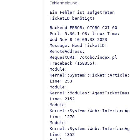
Fehlermeldung:
Ein Fehler ist aufgetreten
TicketID benötigt!
Backend ERROR: OTOBO-CGI-00
Perl: 5.36.1 OS: linux Time:
Wed Nov 8 10:09:38 2023
Message: Need TicketID!
RemoteAddress:
RequestURI: /otobo/index.pl
Traceback (158355):
Module:
Kernel::System::Ticket::Article::Bac
Line: 253
Module:
Kernel::Modules::AgentTicketEmail::R
Line: 2152
Module:
Kernel::System::Web::InterfaceAgent:
Line: 1270
Module:
Kernel::System::Web::InterfaceAgent:
Line: 1352