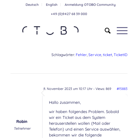
Deutsch
English
Anmeldung OTOBO Community
+49 (0)9427 68 39 000
Schlagwörter:
Fehler
,
Service
,
ticket
,
TicketID
8. November 2023 um 10:17 Uhr
- Views: 869
#15883
Hallo zusammen,
wir haben folgendes Problem. Sobald
wir ein Ticket aus dem System
Robin
herauserstellen wollen (Mail oder
Teilnehmer
Telefon) und einen Service auswählen,
bekommen wir die folgende