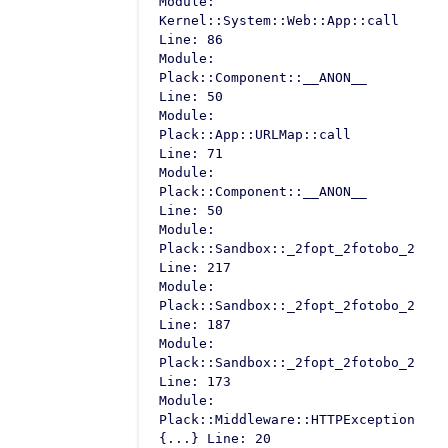
Module:
Kernel::System::Web::App::call
Line: 86
Module:
Plack::Component::__ANON__
Line: 50
Module:
Plack::App::URLMap::call
Line: 71
Module:
Plack::Component::__ANON__
Line: 50
Module:
Plack::Sandbox::_2fopt_2fotobo_2fbin
Line: 217
Module:
Plack::Sandbox::_2fopt_2fotobo_2fbin
Line: 187
Module:
Plack::Sandbox::_2fopt_2fotobo_2fbin
Line: 173
Module:
Plack::Middleware::HTTPExceptions::t
{...} Line: 20