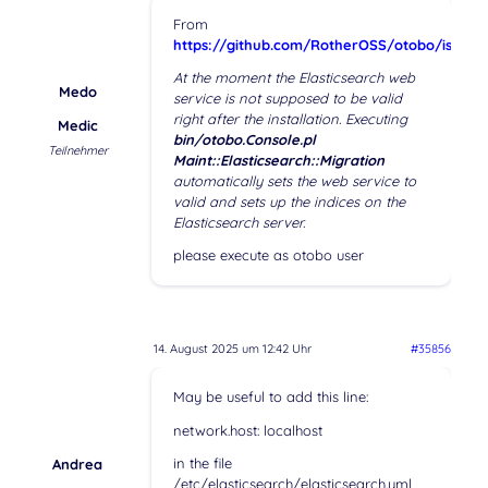
From
https://github.com/RotherOSS/otobo/issues
At the moment the Elasticsearch web
Medo
service is not supposed to be valid
right after the installation. Executing
Medic
bin/otobo.Console.pl
Teilnehmer
Maint::Elasticsearch::Migration
automatically sets the web service to
valid and sets up the indices on the
Elasticsearch server.
please execute as otobo user
14. August 2025 um 12:42 Uhr
#35856
May be useful to add this line:
network.host: localhost
in the file
Andrea
/etc/elasticsearch/elasticsearch.yml