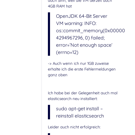
auch Sinn, weil die VM derzeit auch
4GB RAM hat
OpenJDK 64-Bit Server
VM warning: INFO:
os::commit_memory(0x00000006
4294967296, 0) failed;
error=’Not enough space‘
(errno=12)
-> Auch wenn ich nur 1GB zuweise
erhalte ich die erste Fehlermeldungen
ganz oben
Ich habe bei der Gelegenheit auch mal
elasticsearch neu installiert:
sudo apt-get install –
reinstall elasticsearch
Leider auch nicht erfolgreich: