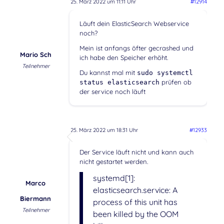
25. März 2022 um 11:11 Uhr
#12914
Läuft dein ElasticSearch Webservice
noch?
Mein ist anfangs öfter gecrashed und
Mario Sch
ich habe den Speicher erhöht.
Teilnehmer
Du kannst mal mit
sudo systemctl
prüfen ob
status elasticsearch
der service noch läuft
25. März 2022 um 18:31 Uhr
#12933
Der Service läuft nicht und kann auch
nicht gestartet werden.
systemd[1]:
Marco
elasticsearch.service: A
Biermann
process of this unit has
Teilnehmer
been killed by the OOM