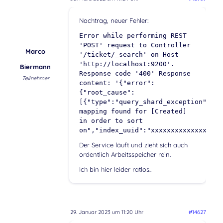
Nachtrag, neuer Fehler:
Error while performing REST
'POST' request to Controller
Marco
'/ticket/_search' on Host
'http://localhost:9200'.
Biermann
Response code '400' Response
Teilnehmer
content: '{"error":
{"root_cause":
[{"type":"query_shard_exception","re
mapping found for [Created]
in order to sort
on","index_uuid":"xxxxxxxxxxxxxxxx",
Der Service läuft und zieht sich auch
ordentlich Arbeitsspeicher rein.
Ich bin hier leider ratlos..
29. Januar 2023 um 11:20 Uhr
#14627