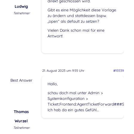
direkt geschlossen wird.
Ludwig
Gibt es eine Möglichkeit diese Vorlage
Teilnehmer
zu ändern und stattdessen bspw.
„open“ als default zu setzen?
Vielen Dank schon mal für eine
Antwort!
21. August 2023 um 9:55 Uhr
#15539
Best Answer
Hallo,
schau doch mal unter Admin >
Systemkonfiguration >
Ticket::Frontend::AgentTicketForward###StateD
Ich hab da ein gutes Gefühl…
Thomas
Wurzel
Teilnehmer