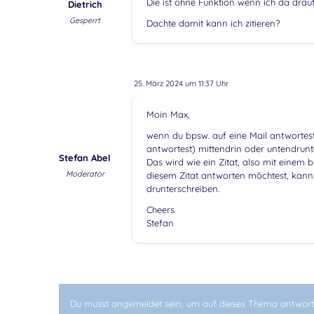
Die ist ohne Funktion wenn ich da dra
Dietrich
Gesperrt
Dachte damit kann ich zitieren?
25. März 2024 um 11:37 Uhr
Moin Max,
wenn du bpsw. auf eine Mail antwortest,
antwortest) mittendrin oder untendrun
Stefan Abel
Das wird wie ein Zitat, also mit einem 
Moderator
diesem Zitat antworten möchtest, kanns
drunterschreiben.
Cheers
Stefan
Du musst angemeldet sein, um auf dieses Thema antwort