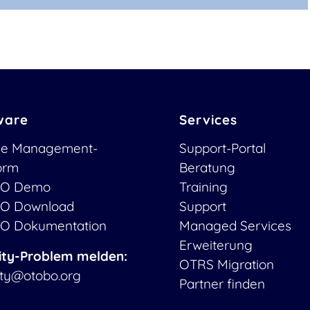
ware
Services
ce Management-
Support-Portal
form
Beratung
O Demo
Training
O Download
Support
O Dokumentation
Managed Services
Erweiterung
ity-Problem melden:
OTRS Migration
ity@otobo.org
Partner finden