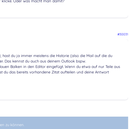
uf klicke. Oder was macht man damit?
#30031
 hast du ja immer meistens die Historie (also die Mail auf die du
ter. Das kennst du auch aus deinem Outlook bspw.
blauen Balken in den Editor eingefügt. Wenn du etwa auf nur Teile aus
t du das bereits vorhandene Zitat aufteilen und deine Antwort
en zu können.