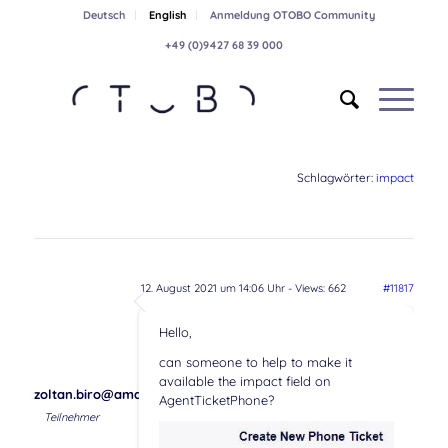
Deutsch
English
Anmeldung OTOBO Community
+49 (0)9427 68 39 000
Schlagwörter:
impact
12. August 2021 um 14:06 Uhr
- Views: 662
#11817
Hello,
can someone to help to make it
available the impact field on
zoltan.biro@amaris.com
AgentTicketPhone?
Teilnehmer