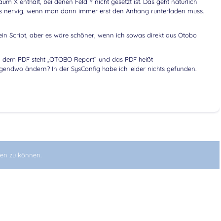
raum X enthält, bei denen Feld Y nicht gesetzt ist. Das geht natürlich
as nervig, wenn man dann immer erst den Anhang runterladen muss.
in Script, aber es wäre schöner, wenn ich sowas direkt aus Otobo
n dem PDF steht „OTOBO Report“ und das PDF heißt
ndwo ändern? In der SysConfig habe ich leider nichts gefunden.
en zu können.