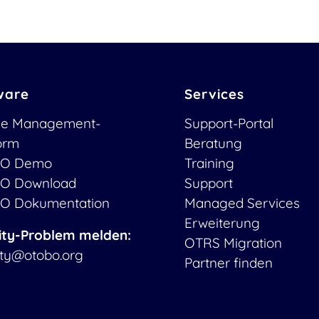
ware
Services
ce Management-
Support-Portal
form
Beratung
O Demo
Training
O Download
Support
O Dokumentation
Managed Services
Erweiterung
ity-Problem melden:
OTRS Migration
ity@otobo.org
Partner finden