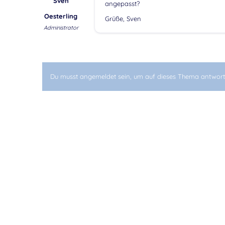
Sven
angepasst?
Oesterling
Grüße, Sven
Administrator
Du musst angemeldet sein, um auf dieses Thema antwort