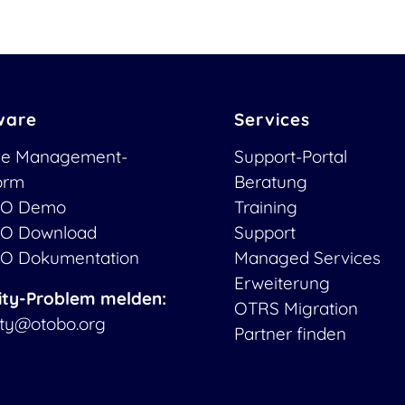
ware
Services
ce Management-
Support-Portal
form
Beratung
O Demo
Training
O Download
Support
O Dokumentation
Managed Services
Erweiterung
ity-Problem melden:
OTRS Migration
ity@otobo.org
Partner finden