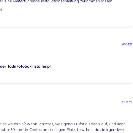
 eine weiterführende Installationsanleitung zukommen lassen.
d
#10421
der fqdn/otobo/installer.pl
#10435
ht es weiterhin? Wenn letzteres, was genau rufst du denn auf, und liegt
obo-80.conf in Centos am richtigen Platz, bzw. hast du sie irgendwie