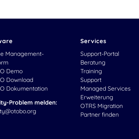
ware
Services
ce Management-
Support-Portal
form
Beratung
O Demo
Training
O Download
Support
O Dokumentation
Managed Services
Erweiterung
ity-Problem melden:
OTRS Migration
ity@otobo.org
Partner finden