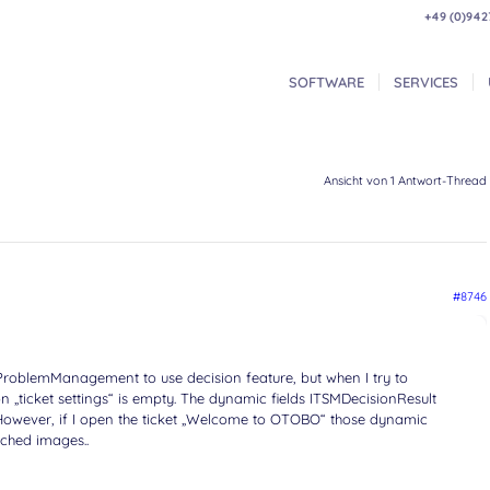
+49 (0)942
SOFTWARE
SERVICES
Ansicht von 1 Antwort-Thread
#8746
tProblemManagement to use decision feature, but when I try to
on „ticket settings“ is empty. The dynamic fields ITSMDecisionResult
owever, if I open the ticket „Welcome to OTOBO“ those dynamic
ached images..