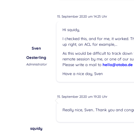
15. September 2020 um 14:25 Uhr
Hi squidy,
I checked this, and for me, it worked. Th
up right, an ACL for example,…
Sven
As this would be difficult to track down
Oesterling
remote session by me, or one of our sup
Administrator
Please write a mail to
hello@otobo.de
Have a nice day, Sven
15. September 2020 um 19:20 Uhr
Really nice, Sven.. Thank you and congrat
squidy