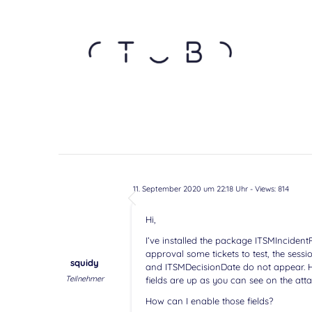
11. September 2020 um 22:18 Uhr
- Views: 814
Hi,
I’ve installed the package ITSMInciden
approval some tickets to test, the sessi
squidy
and ITSMDecisionDate do not appear. H
Teilnehmer
fields are up as you can see on the att
How can I enable those fields?