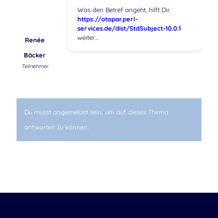
Was den Betref angeht, hilft Dir
https://otopar.perl-
services.de/dist/StdSubject-10.0.1
weiter…
Renée
Bäcker
Teilnehmer
Du musst angemeldet sein, um auf dieses Thema
antworten zu können.