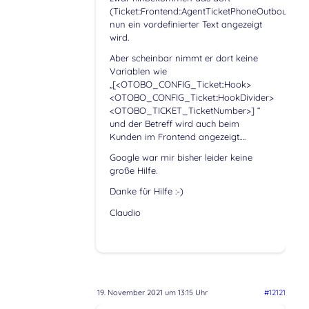
(Ticket::Frontend::AgentTicketPhoneOutbound#
nun ein vordefinierter Text angezeigt
wird.
Aber scheinbar nimmt er dort keine
Variablen wie
„[<OTOBO_CONFIG_Ticket::Hook>
<OTOBO_CONFIG_Ticket::HookDivider>
<OTOBO_TICKET_TicketNumber>] “
und der Betreff wird auch beim
Kunden im Frontend angezeigt….
Google war mir bisher leider keine
große Hilfe.
Danke für Hilfe :-)
Claudio
19. November 2021 um 13:15 Uhr
#12121