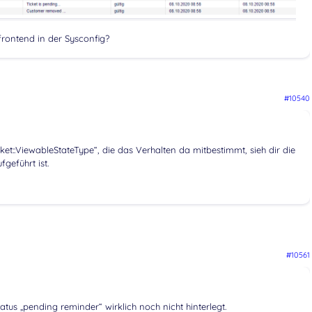
frontend in der Sysconfig?
#10540
et::ViewableStateType“, die das Verhalten da mitbestimmt, sieh dir die
geführt ist.
#10561
atus „pending reminder“ wirklich noch nicht hinterlegt.