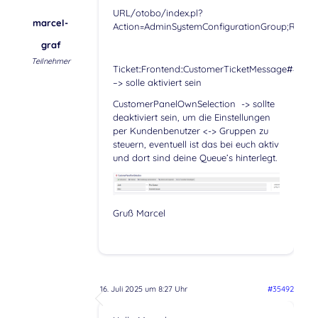
URL/otobo/index.pl?
marcel-
Action=AdminSystemConfigurationGroup;RootNav
graf
Teilnehmer
Ticket::Frontend::CustomerTicketMessage###Q
–> solle aktiviert sein
CustomerPanelOwnSelection -> sollte
deaktiviert sein, um die Einstellungen
per Kundenbenutzer <-> Gruppen zu
steuern, eventuell ist das bei euch aktiv
und dort sind deine Queue’s hinterlegt.
Gruß Marcel
16. Juli 2025 um 8:27 Uhr
#35492