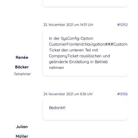
23. November 2021 um 14:31 Uhr
#12152
In der SysConfig-Option
CustomerFrontend::Navigation###CustomerTi
Ticket den unteren Teil mit
CompanyTicket rauslöschen und
Renée
geänderte Einstellung in Betrieb
Bäcker
nehmen
Teilnehmer
24. November 2021 um 8:36 Uhr
#12156
Bedankt!
Julian
Müller