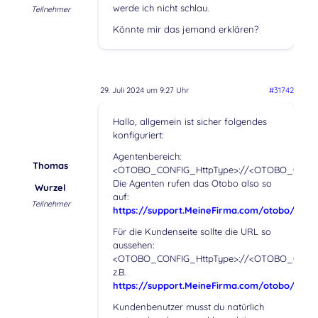
werde ich nicht schlau.
Teilnehmer
Könnte mir das jemand erklären?
29. Juli 2024 um 9:27 Uhr
#31742
Hallo, allgemein ist sicher folgendes
konfiguriert:
Agentenbereich:
Thomas
<OTOBO_CONFIG_HttpType>://<OTOBO_CONFIG
Die Agenten rufen das Otobo also so
Wurzel
auf:
Teilnehmer
https://support.MeineFirma.com/otobo/index
Für die Kundenseite sollte die URL so
aussehen:
<OTOBO_CONFIG_HttpType>://<OTOBO_CONFIG
z.B.
https://support.MeineFirma.com/otobo/custo
Kundenbenutzer musst du natürlich