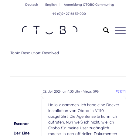
Deutsch
English
Anmeldung OTOBO Community
+49 (0)9427 68 39 000
Topic Resolution:
Resolved
28. Juli 2024 um 1:35 Uhr
- Views: 596
#31741
Hallo zusammen. Ich habe eine Docker
Installation von Otobo in V.11.0
ausgeführt. Die Agentenseite kann ich
aufrufen. Nun weiß ich nicht, wie ich
Escanor
Otobo für meine User zugänglich
Der Eine
mache. In den offiziellen Dokumenten