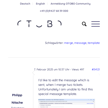
Deutsch
English
Anmeldung OTOBO Community
+49 (0)9427 68 39 000
Schlagwörter:
merge
,
message
,
template
7. Februar 2025 um 10:37 Uhr
- Views: 497
#34121
I’d like to edit the message which is
sent, when I merge two tickets.
Unfortunately I am unable to find this
special message template.
Philipp
Nitsche