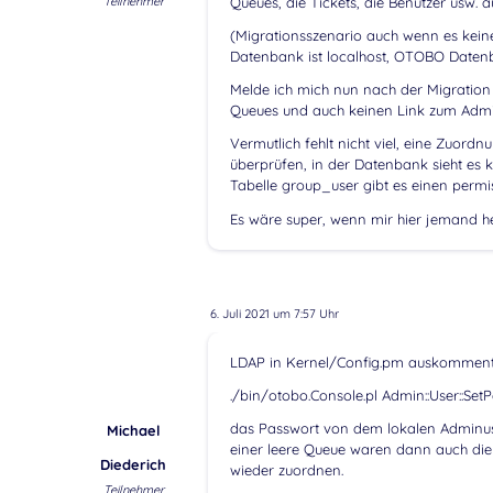
Teilnehmer
Queues, die Tickets, die Benutzer usw. 
(Migrationsszenario auch wenn es kein
Datenbank ist localhost, OTOBO Datenb
Melde ich mich nun nach der Migration 
Queues und auch keinen Link zum Admi
Vermutlich fehlt nicht viel, eine Zuord
überprüfen, in der Datenbank sieht es ko
Tabelle group_user gibt es einen perm
Es wäre super, wenn mir hier jemand he
6. Juli 2021 um 7:57 Uhr
LDAP in Kernel/Config.pm auskommenti
./bin/otobo.Console.pl Admin::User::S
das Passwort von dem lokalen Adminuse
Michael
einer leere Queue waren dann auch die
Diederich
wieder zuordnen.
Teilnehmer