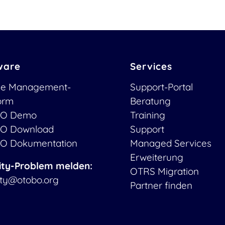
ware
Services
ce Management-
Support-Portal
form
Beratung
O Demo
Training
O Download
Support
O Dokumentation
Managed Services
Erweiterung
ity-Problem melden:
OTRS Migration
ity@otobo.org
Partner finden