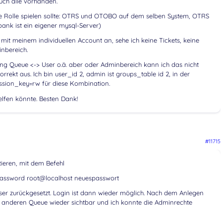
auch alle vorhanden.
e Rolle spielen sollte: OTRS und OTOBO auf dem selben System, OTRS
ank ist ein eigener mysql-Server)
mit meinem individuellen Account an, sehe ich keine Tickets, keine
nbereich.
nung Queue <-> User o.ä. aber oder Adminbereich kann ich das nicht
rrekt aus. Ich bin user_id 2, admin ist groups_table id 2, in der
ission_key=rw für diese Kombination.
lfen könnte. Besten Dank!
#11715
eren, mit dem Befehl
etPassword root@localhost neuespasswort
r zurückgesetzt. Login ist dann wieder möglich. Nach dem Anlegen
 anderen Queue wieder sichtbar und ich konnte die Adminrechte