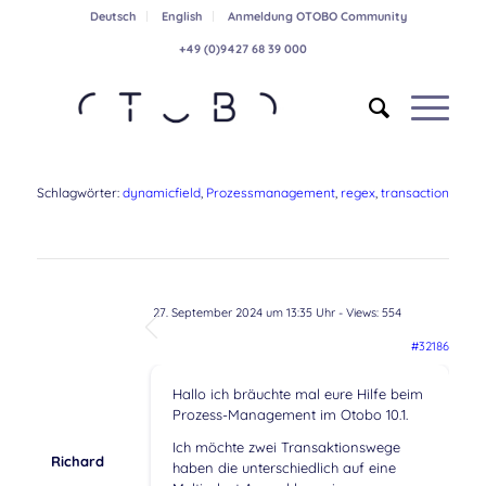
Deutsch
English
Anmeldung OTOBO Community
+49 (0)9427 68 39 000
Schlagwörter:
dynamicfield
,
Prozessmanagement
,
regex
,
transaction
27. September 2024 um 13:35 Uhr
- Views: 554
#32186
Hallo ich bräuchte mal eure Hilfe beim
Prozess-Management im Otobo 10.1.
Ich möchte zwei Transaktionswege
Richard
haben die unterschiedlich auf eine