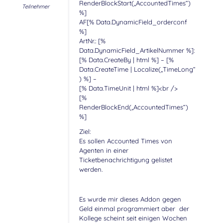
RenderBlockStart(„AccountedTimes“)
Teilnehmer
%]
AF[% Data.DynamicField_orderconf
%]
ArtNr.: [%
Data.DynamicField_ArtikelNummer %]:
[% Data.CreateBy | html %] – [%
Data.CreateTime | Localize(„TimeLong“
) %] –
[% Data.TimeUnit | html %]<br />
[%
RenderBlockEnd(„AccountedTimes“)
%]
Ziel:
Es sollen Accounted Times von
Agenten in einer
Ticketbenachrichtigung gelistet
werden.
Es wurde mir dieses Addon gegen
Geld einmal programmiert aber der
Kollege scheint seit einigen Wochen