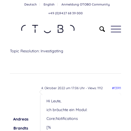
Deutsch
English
Anmeldung OTOBO Community
+49 (0)9427 68 39 000
Topic Resolution:
Investigating
4. Oktober 2022 um 17:06 Uhr
- Views: 1112
#13911
Hi Leute,
ich bräuchte ein Modul:
Core::Notifications
Andreas
[%
Brandts