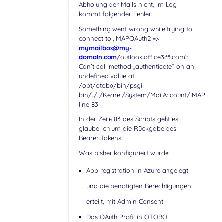
Abholung der Mails nicht, im Log
kommt folgender Fehler:
Something went wrong while trying to
connect to ‚IMAPOAuth2 =>
mymailbox@my-
domain.com
/outlook.office365.com‘:
Can’t call method „authenticate“ on an
undefined value at
/opt/otobo/bin/psgi-
bin/../../Kernel/System/MailAccount/IMAPOAut
line 83
In der Zeile 83 des Scripts geht es
glaube ich um die Rückgabe des
Bearer Tokens.
Was bisher konfiguriert wurde:
App registration in Azure angelegt
und die benötigten Berechtigungen
erteilt, mit Admin Consent
Das OAuth Profil in OTOBO