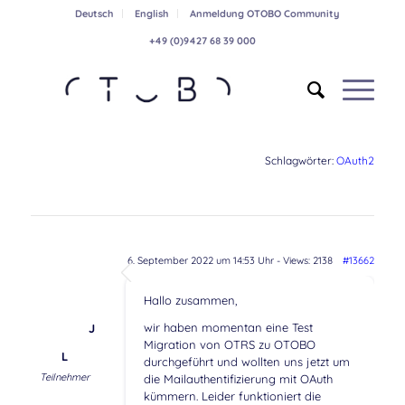
Deutsch
English
Anmeldung OTOBO Community
+49 (0)9427 68 39 000
Schlagwörter:
OAuth2
6. September 2022 um 14:53 Uhr
- Views: 2138
#13662
Hallo zusammen,
wir haben momentan eine Test
J
Migration von OTRS zu OTOBO
L
durchgeführt und wollten uns jetzt um
Teilnehmer
die Mailauthentifizierung mit OAuth
kümmern. Leider funktioniert die