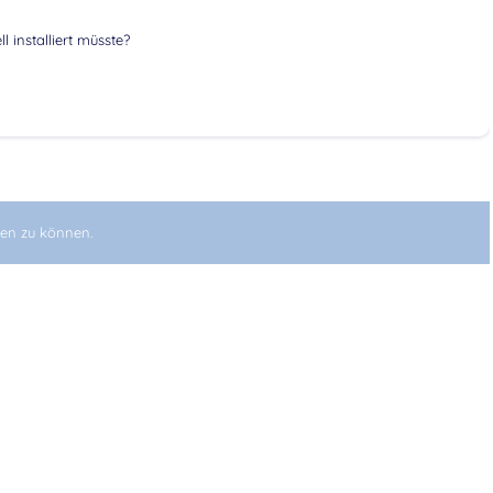
 installiert müsste?
en zu können.