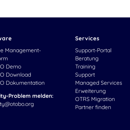
ware
Services
ce Management-
Support-Portal
form
Beratung
O Demo
Training
O Download
Support
O Dokumentation
Managed Services
Erweiterung
ity-Problem melden:
OTRS Migration
ity@otobo.org
Partner finden