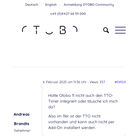
Deutsch
English
Anmeldung OTOBO Community
+49 (0)9427 68 39 000
6. Februar 2025 um 11:36 Uhr
- Views: 337
#34104
Hatte Otobo 11 nicht auch den TTO-
Timer integriert oder täusche ich mich
da?
Andreas
Also im 11er ist der TTO nicht
vorhanden und kann auch nicht per
Brandts
Add-On installiert werden.
Teilnehmer