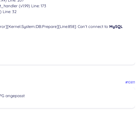
_handler (v1.99) Line: 173
) Line: 32
ror][Kernel::System::DB::Prepare][Line:858]: Can’t connect to
MySQL
#10811
 PG angepasst