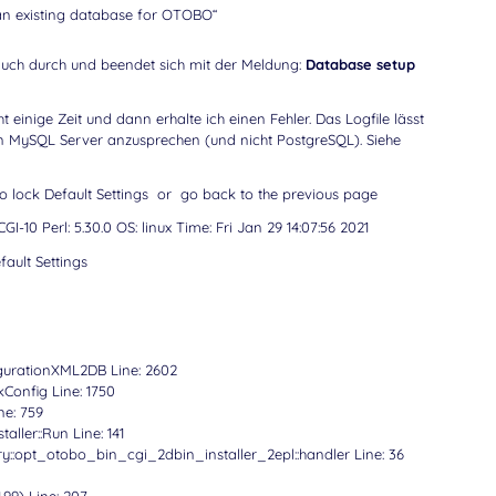
an existing database for OTOBO“
ft auch durch und beendet sich mit der Meldung:
Database setup
 einige Zeit und dann erhalte ich einen Fehler. Das Logfile lässt
en MySQL Server anzusprechen (und nicht PostgreSQL). Siehe
o lock Default Settings or go back to the previous page
10 Perl: 5.30.0 OS: linux Time: Fri Jan 29 14:07:56 2021
ault Settings
igurationXML2DB Line: 2602
kConfig Line: 1750
ne: 759
aller::Run Line: 141
ry::opt_otobo_bin_cgi_2dbin_installer_2epl::handler Line: 36
.99) Line: 207