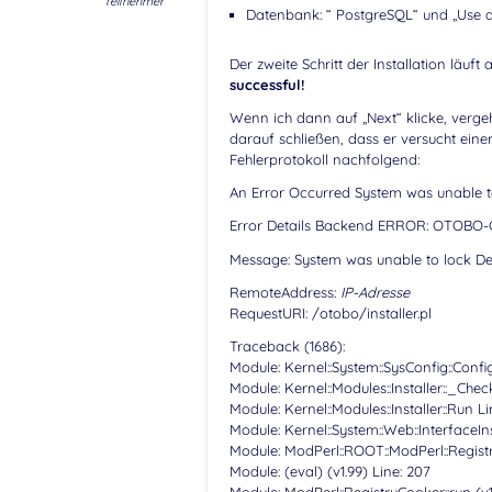
Teilnehmer
Datenbank: “ PostgreSQL“ und „Use 
Der zweite Schritt der Installation läu
successful!
Wenn ich dann auf „Next“ klicke, vergeht
darauf schließen, dass er versucht ein
Fehlerprotokoll nachfolgend:
An Error Occurred System was unable t
Error Details Backend ERROR: OTOBO-CGI-
Message: System was unable to lock Def
RemoteAddress:
IP-Adresse
RequestURI: /otobo/installer.pl
Traceback (1686):
Module: Kernel::System::SysConfig::Conf
Module: Kernel::Modules::Installer::_Chec
Module: Kernel::Modules::Installer::Run Li
Module: Kernel::System::Web::InterfaceInst
Module: ModPerl::ROOT::ModPerl::Regist
Module: (eval) (v1.99) Line: 207
Module: ModPerl::RegistryCooker::run (v1