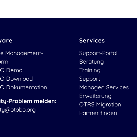
ware
Services
ce Management-
Support-Portal
form
Beratung
O Demo
Training
O Download
Support
O Dokumentation
Managed Services
Erweiterung
ity-Problem melden:
OTRS Migration
ity@otobo.org
Partner finden