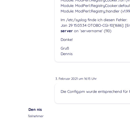
Module: ModPerl::RegistryCooker::default
Module: ModPerl::Registry::handler (v1.99
Im /etc/syslog finde ich diesen Fehler:
Jan 29 15:03:34 OTOBO-CGI-10[1686]: [Er
server
on ’servername‘ (110)
Danke!
Gruß
Dennis
3. Februar 2021 um 16:15 Uhr
Die Config.pm wurde entsprechend für
Den nis
Teilnehmer