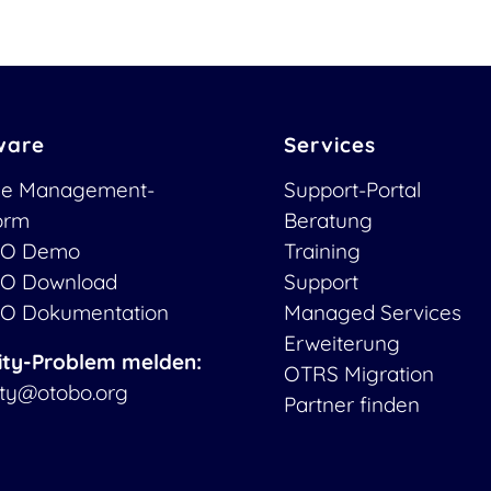
ware
Services
ce Management-
Support-Portal
form
Beratung
O Demo
Training
O Download
Support
O Dokumentation
Managed Services
Erweiterung
ity-Problem melden:
OTRS Migration
ity@otobo.org
Partner finden