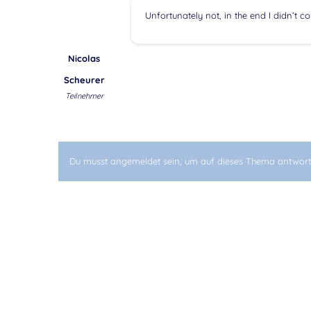
Unfortunately not, in the end I didn’t c
Nicolas
Scheurer
Teilnehmer
Du musst angemeldet sein, um auf dieses Thema antwort