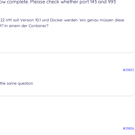
now complete. Please check whether port 143 and 993
u 22 VM soll Version 10.1 und Docker werden. Wo genau müssen diese
M? In einem der Container?
#29853
 the same question
#29856