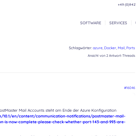
+49 (0)942
SOFTWARE
SERVICES
Schlagwörter:
azure
,
Docker
,
Mail
,
Ports
Ansicht von 2 Antwort-Threads
#16046
stMaster Mail Accounts steht am Ende der Azure Konfiguration
/10.1/en/content/communication-notifications/postmaster-mail-
on-is-now-complete-please-check-whether-port-143-and-993-are-