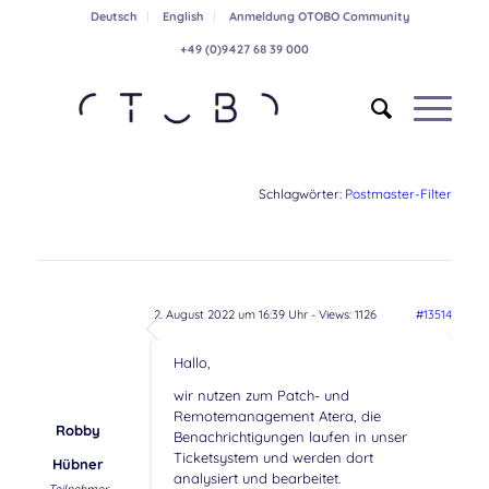
Deutsch
English
Anmeldung OTOBO Community
+49 (0)9427 68 39 000
Schlagwörter:
Postmaster-Filter
2. August 2022 um 16:39 Uhr
- Views: 1126
#13514
Hallo,
wir nutzen zum Patch- und
Remotemanagement Atera, die
Robby
Benachrichtigungen laufen in unser
Ticketsystem und werden dort
Hübner
analysiert und bearbeitet.