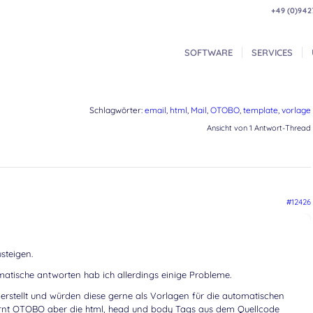
+49 (0)942
SOFTWARE
SERVICES
Schlagwörter:
email
,
html
,
Mail
,
OTOBO
,
template
,
vorlage
Ansicht von 1 Antwort-Thread
#12426
steigen.
atische antworten hab ich allerdings einige Probleme.
 erstellt und würden diese gerne als Vorlagen für die automatischen
rnt OTOBO aber die html, head und body Tags aus dem Quellcode