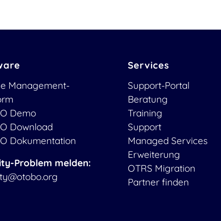
ware
Services
ce Management-
Support-Portal
form
Beratung
O Demo
Training
O Download
Support
O Dokumentation
Managed Services
Erweiterung
ity-Problem melden:
OTRS Migration
ity@otobo.org
Partner finden