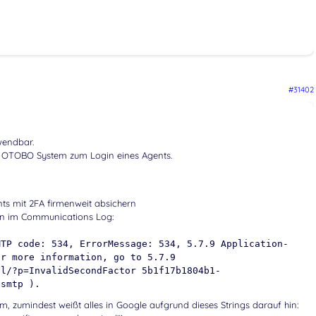
#31402
wendbar.
in OTOBO System zum Login eines Agents.
ts mit 2FA firmenweit absichern
en im Communications Log:
MTP code: 534, ErrorMessage: 534, 5.7.9 Application-
or more information, go to 5.7.9
il/?p=InvalidSecondFactor 5b1f17b1804b1-
gsmtp ).
em, zumindest weißt alles in Google aufgrund dieses Strings darauf hin: