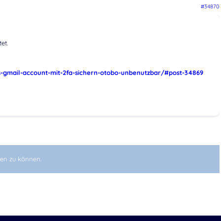
#34870
et.
s-gmail-account-mit-2fa-sichern-otobo-unbenutzbar/#post-34869
en zu können.