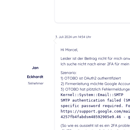
3. Juli 2024 um 14:54 Uhr
Hi Marcel,
Leider ist der Beitrag nicht für mich an
Ich suche nicht nach einer 2FA für me
Jan
Szenario:
Eckhardt
1) OTOBO ist OAuth2 authentifiziert
Teilnehmer
2) Firmenleitung möchte Google Accoun
3) OTOBO hat plötzlich Fehlermeldung
Kernel::System::Email::SMTP
SMTP authentication failed (S
specific password required. F
https://support.google.com/ma
4257fb4fabdsm48592905e9.46 - 
(So wie es aussieht ist es ein 2FA probl