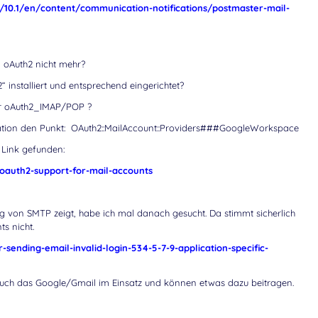
10.1/en/content/communication-notifications/postmaster-mail-
n oAuth2 nicht mehr?
 installiert und entsprechend eingerichtet?
er oAuth2_IMAP/POP ?
ration den Punkt: OAuth2::MailAccount::Providers###GoogleWorkspace
 Link gefunden:
auth2-support-for-mail-accounts
 von SMTP zeigt, habe ich mal danach gesucht. Da stimmt sicherlich
s nicht.
sending-email-invalid-login-534-5-7-9-application-specific-
uch das Google/Gmail im Einsatz und können etwas dazu beitragen.