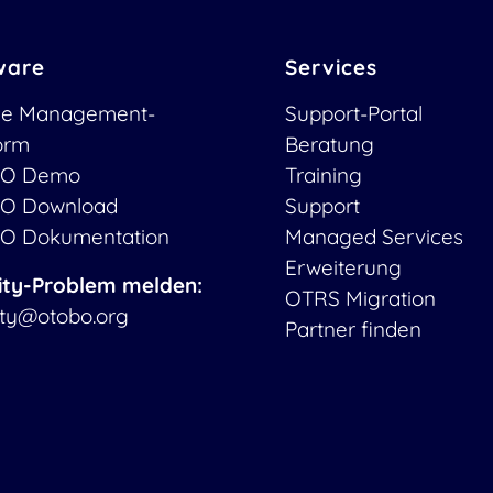
ware
Services
ce Management-
Support-Portal
form
Beratung
O Demo
Training
O Download
Support
O Dokumentation
Managed Services
Erweiterung
ity-Problem melden:
OTRS Migration
ity@otobo.org
Partner finden