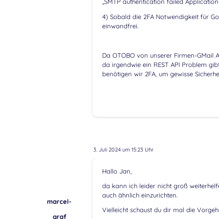
„SMTP authentication failed Application
4) Sobald die 2FA Notwendigkeit für Go
einwandfrei.
Da OTOBO von unserer Firmen-GMail Adr
da irgendwie ein REST API Problem gibt
benötigen wir 2FA, um gewisse Sicherhe
3. Juli 2024 um 15:23 Uhr
Hallo Jan,
da kann ich leider nicht groß weiterhel
auch ähnlich einzurichten.
marcel-
Vielleicht schaust du dir mal die Vorge
graf