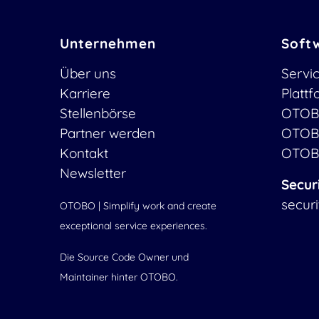
Unternehmen
Soft
Über uns
Servi
Karriere
Platt
Stellenbörse
OTOB
Partner werden
OTOB
Kontakt
OTOB
Newsletter
Secur
secur
OTOBO | Simplify work and create
exceptional service experiences.
Die Source Code Owner und
Maintainer hinter OTOBO.