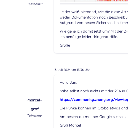
Teilnehmer
Leider weiß niemand, wie die diese Art v
weder Dokumentation noch Beschreibu
Aufgrund von neuen Sicherheitsbestimm
Wie gehe ich damit jetzt um? Mit der 2
Ich benötige leider dringend Hilfe.
Grüße
3. Juli 2024 um 13:36 Uhr
Hallo Jan,
habe selbst noch nichts mit der 2FA in
https://community.znuny.org/viewtop
marcel-
Die Punke können im Otobo etwas ander
graf
Teilnehmer
Am besten da mal per Google suche sc
Gruß Marcel