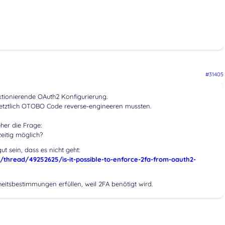
#31405
tionierende OAuth2 Konfigurierung.
letztlich OTOBO Code reverse-engineeren mussten.
her die Frage:
eitig möglich?
t sein, dass es nicht geht:
/thread/49252625/is-it-possible-to-enforce-2fa-from-oauth2-
eitsbestimmungen erfüllen, weil 2FA benötigt wird.