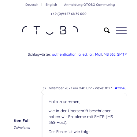
Deutsch
English
Anmeldung OTOBO Community
+49 (0)9427 68 39 000
Schlagwörter:
authentication failed
,
fail
,
Mail
,
MS 365
,
SMTP
12. Dezember 2023 um 9:40 Uhr
- Views: 1027
#29640
Hallo zusammen,
wie in der Überschrift beschrieben,
haben wir Probleme mit SMTP (MS
Ken Foll
365-Host).
Teilnehmer
Der Fehler ist wie folgt: