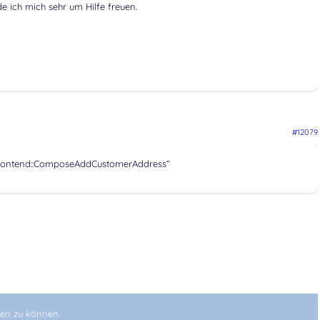
 ich mich sehr um Hilfe freuen.
#12079
::Frontend::ComposeAddCustomerAddress“
en zu können.