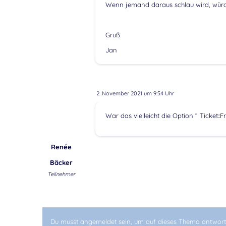
Wenn jemand daraus schlau wird, würde
Gruß
Jan
2. November 2021 um 9:54 Uhr
War das vielleicht die Option “ Ticket
Renée
Bäcker
Teilnehmer
Du musst angemeldet sein, um auf dieses Thema antwort