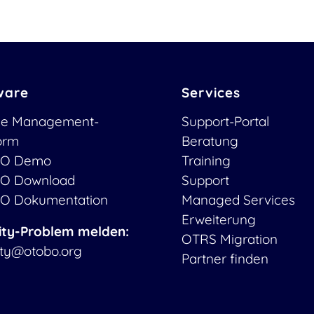
ware
Services
ce Management-
Support-Portal
form
Beratung
O Demo
Training
O Download
Support
O Dokumentation
Managed Services
Erweiterung
ity-Problem melden:
OTRS Migration
ity@otobo.org
Partner finden